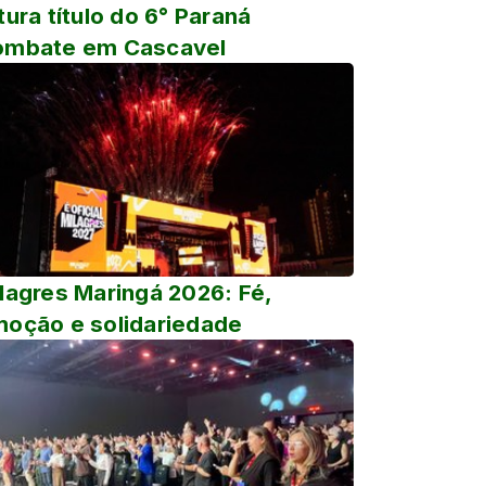
tura título do 6° Paraná
ombate em Cascavel
lagres Maringá 2026: Fé,
oção e solidariedade