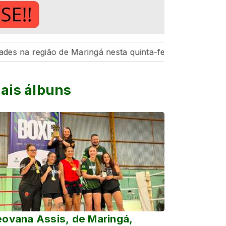
egião de Maringá nesta quinta-feira, 6
Hospital da Cri
ais álbuns
ovana Assis, de Maringá,