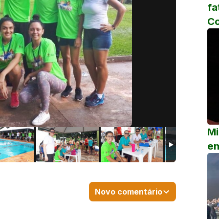
fa
C
Mi
em
Novo comentário