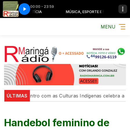
00:00 - 23:59
 ESPORTE E NOTÍCIA
MÚSICA, ESPORTE E NOTÍCIA
MENU
6º Encontro com as Culturas Indígenas celebra a cultur
ÚLTIMAS
Handebol feminino de