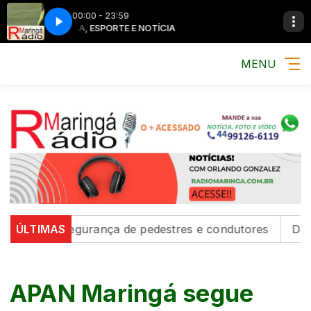
00:00 - 23:59
MÚSICA, ESPORTE E NOTÍCIA
MENU
alecem segurança de pedestres e condutores
ÚLTIMAS
Defesa C
APAN Maringá segue