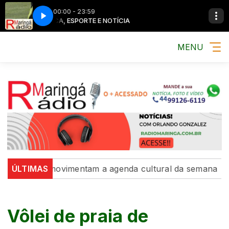
00:00 - 23:59
MÚSICA, ESPORTE E NOTÍCIA
MENU
xposições movimentam a agenda cultural da semana
ÚLTIMAS
Int
Vôlei de praia de