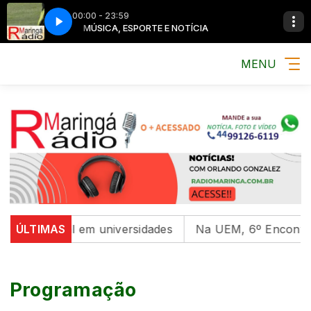
00:00 - 23:59
TÍCIA
MÚSICA, ESPORTE E NOTÍCIA
MENU
saúde mental em universidades
ÚLTIMAS
Na UEM, 6º Encontro c
Programação