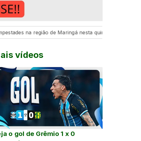
na região de Maringá nesta quinta-feira, 6
Hospital d
ais vídeos
ja o gol de Grêmio 1 x 0