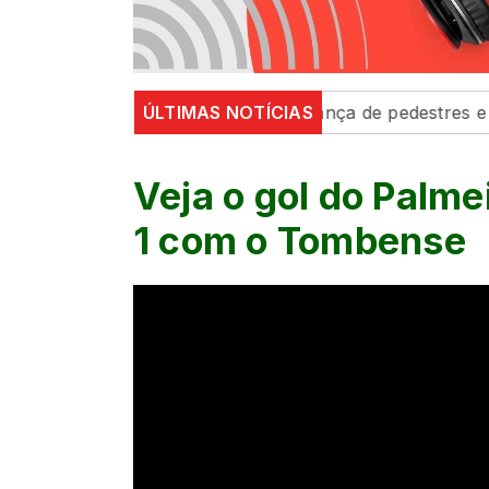
rânsito’ fortalecem segurança de pedestres e condutore
ÚLTIMAS NOTÍCIAS
Veja o gol do Palme
1 com o Tombense