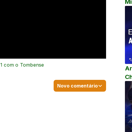
Mi
a 1 com o Tombense
Ar
C
Novo comentário