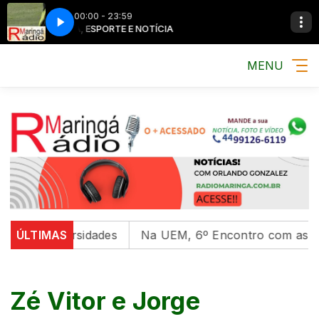
00:00 - 23:59
MÚSICA, ESPORTE E NOTÍCIA
MÚSICA, ESP
MENU
 em universidades
ÚLTIMAS
Na UEM, 6º Encontro com as Cultur
Zé Vitor e Jorge