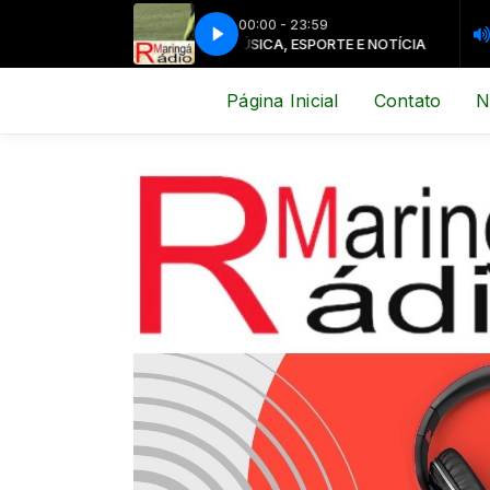
00:00 - 23:59
ICA, ESPORTE E NOTÍCIA
MÚSICA, ESPORTE E NOTÍCIA
Página Inicial
Contato
N