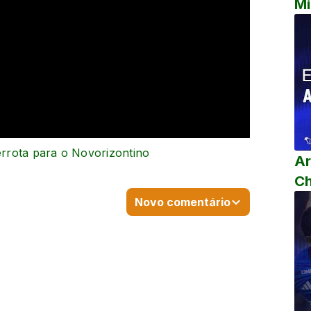
Mi
derrota para o Novorizontino
Ar
C
Novo comentário