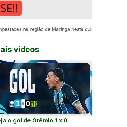
na região de Maringá nesta quinta-feira, 6
Hospital da
ais vídeos
ja o gol de Grêmio 1 x 0