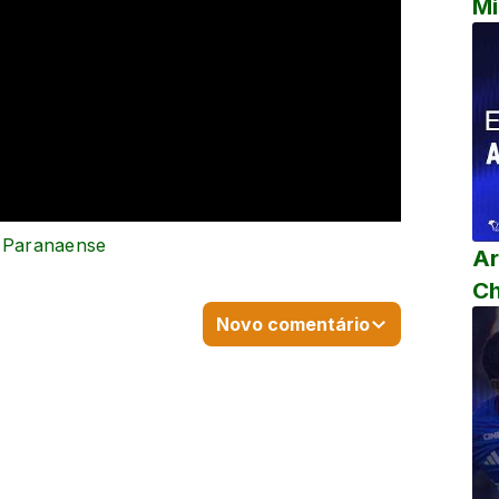
Mi
o Paranaense
Ar
C
Novo comentário