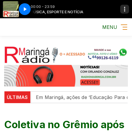
00:00 - 23:59
MÚSICA, ESPORTE E NOTÍCIA
MENU
egião
ÚLTIMAS
Em Maringá, ações de ‘Educação Para o Trânsito
Coletiva no Grêmio após