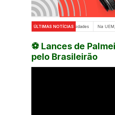
bre saúde mental em universidades
ÚLTIMAS NOTÍCIAS
Na UEM, 6º Encont
⚽ Lances de Palmeir
pelo Brasileirão