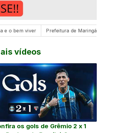
 viver
Prefeitura de Maringá realiza três feiras de a
ais vídeos
nfira os gols de Grêmio 2 x 1