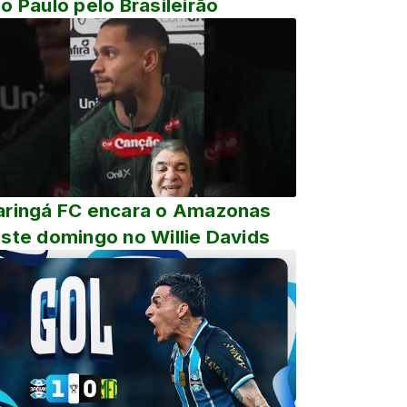
o Paulo pelo Brasileirão
ringá FC encara o Amazonas
ste domingo no Willie Davids