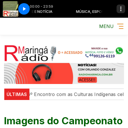
00:00 - 23:59
ICA, ESPORTE E NOTÍCIA
MÚSICA, ESPORTE E NOTÍCIA
MENU
 UEM, 6º Encontro com as Culturas Indígenas celebra a 
ÚLTIMAS
Imagens do Campeonato