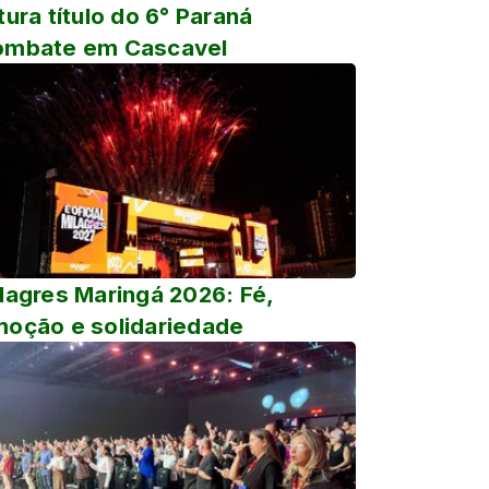
tura título do 6° Paraná
ombate em Cascavel
lagres Maringá 2026: Fé,
oção e solidariedade