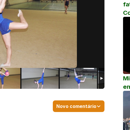
fa
C
Mi
em
Novo comentário