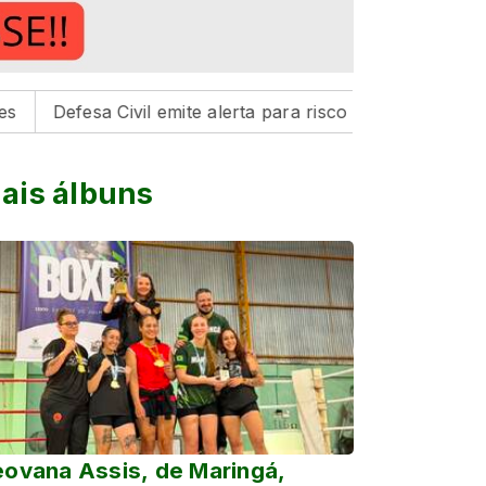
esa Civil emite alerta para risco de tempestades na região
ais álbuns
ovana Assis, de Maringá,