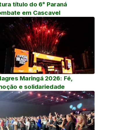
tura título do 6° Paraná
ombate em Cascavel
lagres Maringá 2026: Fé,
oção e solidariedade