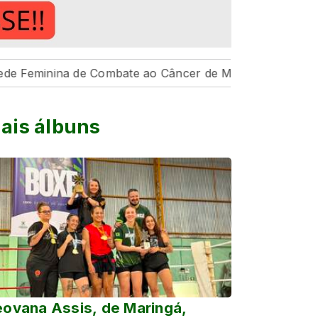
inina de Combate ao Câncer de Maringá
Valorização: 
ais álbuns
ovana Assis, de Maringá,