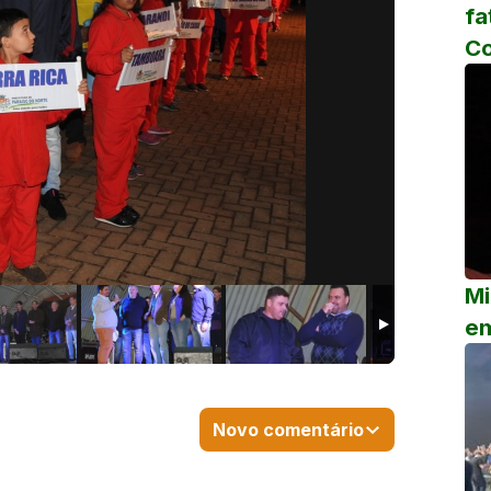
fa
C
Mi
em
Novo comentário