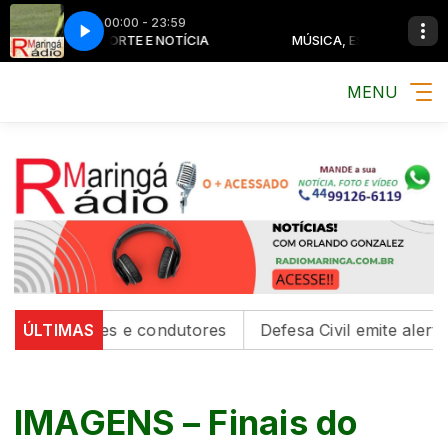
00:00 - 23:59
ÚSICA, ESPORTE E NOTÍCIA
MÚSICA, ESPORTE E NOTÍCIA
MENU
edestres e condutores
ÚLTIMAS
Defesa Civil emite alerta para 
IMAGENS – Finais do