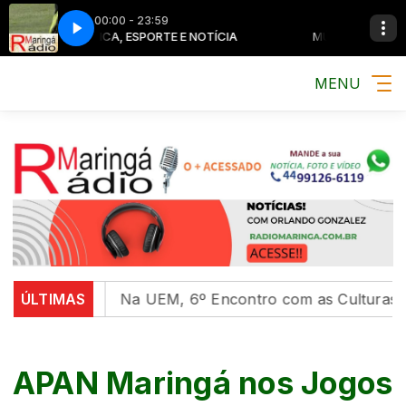
00:00 - 23:59
MÚSICA, ESPORTE E NOTÍCIA
MÚSICA, ESPORTE E
MENU
ersidades
ÚLTIMAS
Na UEM, 6º Encontro com as Culturas Indíg
APAN Maringá nos Jogos