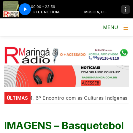
00:00 - 23:59
MÚSICA, ESPORTE E NOTÍCIA
MÚSICA, ESPORTE E NOTÍCIA
MENU
Na UEM, 6º Encontro com as Culturas Indígenas celebra
ÚLTIMAS
IMAGENS – Basquetebol