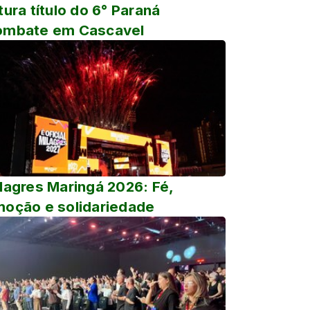
tura título do 6° Paraná
ombate em Cascavel
lagres Maringá 2026: Fé,
oção e solidariedade