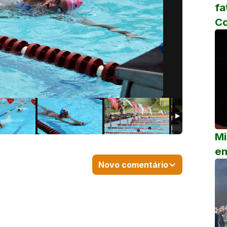
fa
C
Mi
em
Novo comentário