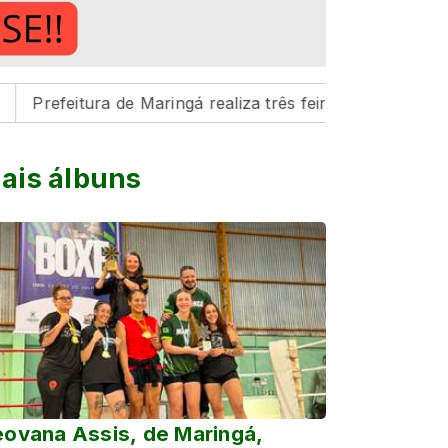
itura de Maringá realiza três feiras de adoção de animais
ais álbuns
ovana Assis, de Maringá,