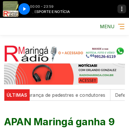
00:00 - 23:59
MÚSICA, ESPORTE E NOTÍCIA
MÚSICA, ESPO
MENU
ecem segurança de pedestres e condutores
ÚLTIMAS
Defesa Civi
APAN Maringá ganha 9