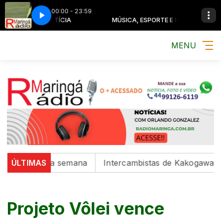
00:00 - 23:59
ESPORTE E NOTÍCIA
MÚSICA, ESPORTE E NOTÍCIA
MENU
cultural da semana
ÚLTIMAS
Intercambistas de Kakogawa são r
Projeto Vôlei vence