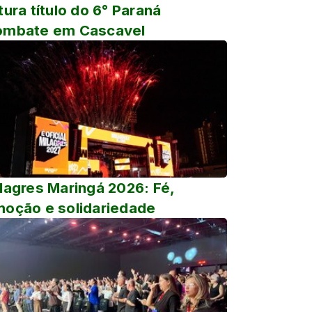
tura título do 6° Paraná
ombate em Cascavel
lagres Maringá 2026: Fé,
oção e solidariedade