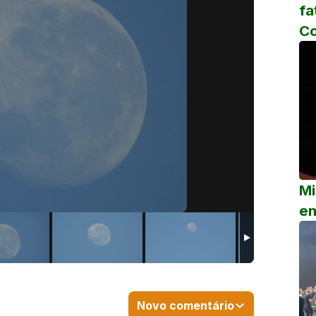
fa
C
Mi
em
Novo comentário