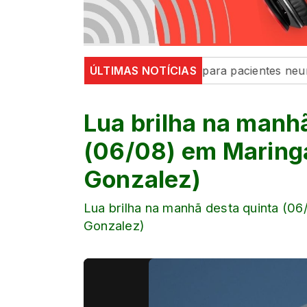
a de Maringá inaugura sala para pacientes neurodiverg
ÚLTIMAS NOTÍCIAS
Lua brilha na manh
(06/08) em Maringá
Gonzalez)
Lua brilha na manhã desta quinta (06
Gonzalez)