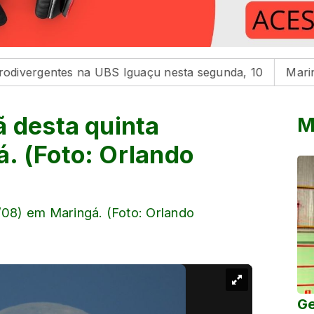
entes na UBS Iguaçu nesta segunda, 10
Maringá homena
ã desta quinta
M
. (Foto: Orlando
/08) em Maringá. (Foto: Orlando
Ge