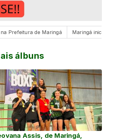
tura de Maringá
Maringá inicia preparação para ciclo 
ais álbuns
ovana Assis, de Maringá,