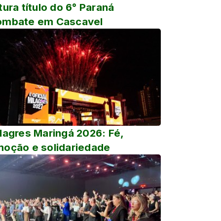
tura título do 6° Paraná
ombate em Cascavel
lagres Maringá 2026: Fé,
oção e solidariedade