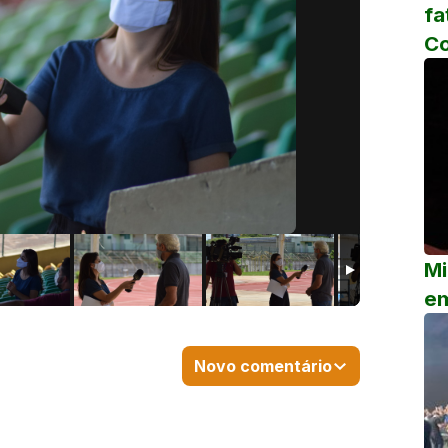
fa
C
Mi
em
Novo comentário