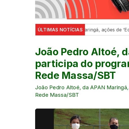
Maringá e região
ÚLTIMAS NOTÍCIAS
Em Maringá, ações de ‘Educação Para
João Pedro Altoé, 
participa do progr
Rede Massa/SBT
João Pedro Altoé, da APAN Maringá,
Rede Massa/SBT