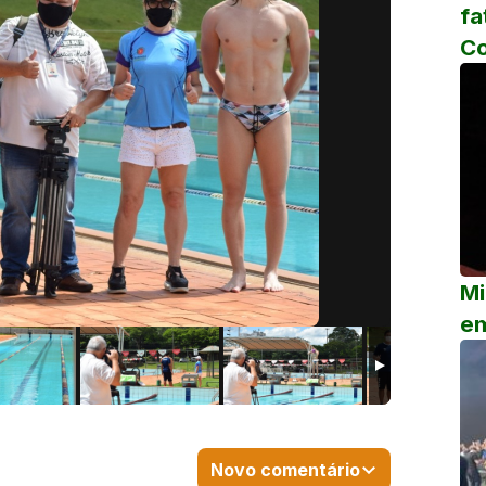
fa
C
Mi
em
Novo comentário