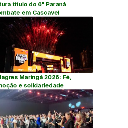
tura título do 6° Paraná
ombate em Cascavel
lagres Maringá 2026: Fé,
oção e solidariedade