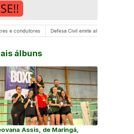
utores
Defesa Civil emite alerta para risco de tempest
ais álbuns
ovana Assis, de Maringá,