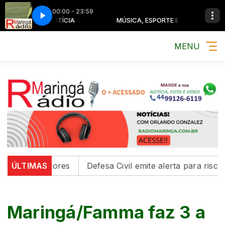
00:00 - 23:59
ESPORTE E NOTÍCIA
MÚSICA, ESPORTE E NOTÍCIA
MENU
 e condutores
ÚLTIMAS
Defesa Civil emite alerta para risco de 
Maringá/Famma faz 3 a