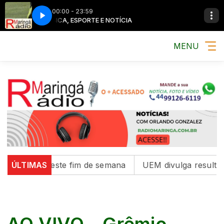
00:00 - 23:59
MÚSICA, ESPORTE E NOTÍCIA
MENU
e animais neste fim de semana
ÚLTIMAS
UEM divulga resultado 
AO VIVO - Grêmio