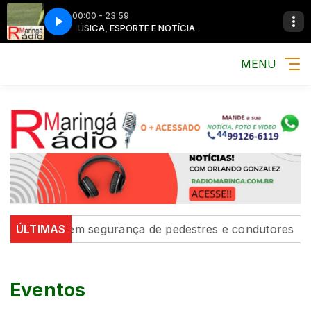
00:00 - 23:59
A
MÚSICA, ESPORTE E NOTÍCIA
MENU
o’ fortalecem segurança de pedestres e condutores
ÚLTIMAS
D
Eventos