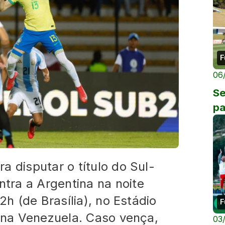
F
06
Se
pa
a disputar o título do Sul-
ra a Argentina na noite
2h (de Brasília), no Estádio
F
, na Venezuela. Caso vença,
03