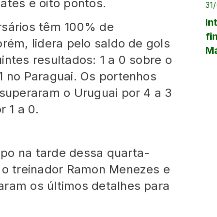
ates e oito pontos.
31
In
rsários têm 100% de
fi
orém, lidera pelo saldo de gols
Ma
intes resultados: 1 a 0 sobre o
1 no Paraguai. Os portenhos
 superaram o Uruguai por 4 a 3
 1 a 0.
po na tarde dessa quarta-
e o treinador Ramon Menezes e
aram os últimos detalhes para