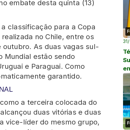
no embate desta quinta (13)
 a classificação para a Copa
F
ealizada no Chile, entre os
31
e outubro. As duas vagas sul-
Té
o Mundial estão sendo
Su
Uruguai e Paraguai. Como
en
tomaticamente garantido.
NAL
como a terceira colocada do
alcançou duas vitórias e duas
i a vice-líder do mesmo grupo,
F