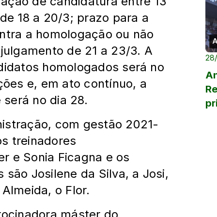
ação de candidatura entre 13
 de 18 a 20/3; prazo para a
ontra a homologação ou não
A
 julgamento de 21 a 23/3. A
28
ndidatos homologados será no
An
ições e, em ato contínuo, a
Re
será no dia 28.
pr
Tr
nistração, com gestão 2021-
s treinadores
r e Sonia Ficagna e os
são Josilene da Silva, a Josi,
Almeida, o Flor.
trocinadora máster do