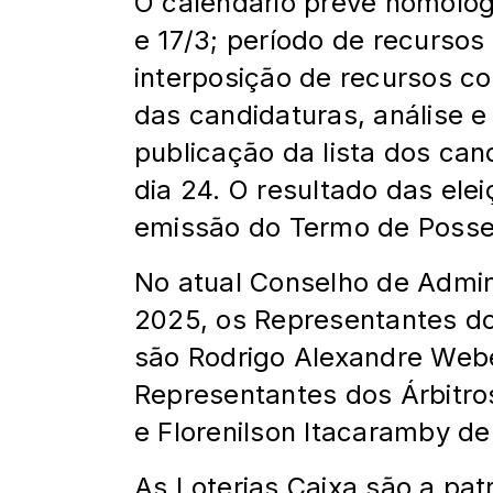
O calendário prevê homolog
e 17/3; período de recursos
interposição de recursos c
das candidaturas, análise e
publicação da lista dos ca
dia 24. O resultado das ele
emissão do Termo de Posse 
No atual Conselho de Admi
2025, os Representantes do
são Rodrigo Alexandre Webe
Representantes dos Árbitros 
e Florenilson Itacaramby de 
As Loterias Caixa são a pa