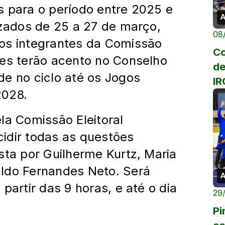
s para o período entre 2025 e
A
izados de 25 a 27 de março,
08
os integrantes da Comissão
Co
tes terão acento no Conselho
de
de no ciclo até os Jogos
IR
2028.
la Comissão Eleitoral
idir todas as questões
sta por Guilherme Kurtz, Maria
ldo Fernandes Neto. Será
A
partir das 9 horas, e até o dia
29
Pi