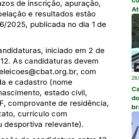
co
zos de inscrição, apuração,
At
pelação e resultados estão
46/2025, publicada no dia 1 de
andidaturas, iniciado em 2 de
 12. As candidaturas devem
A
 eleicoes@cbat.org.br, com
28
da e cadastro (nome
Ca
nascimento, estado civil,
do
PF, comprovante de residência,
br
tato, currículo com
35
u desportiva relevante).