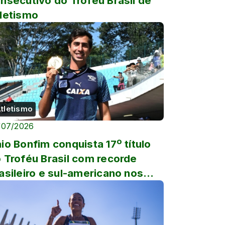
nsecutivo do Troféu Brasil de
letismo
tletismo
/07/2026
io Bonfim conquista 17º título
 Troféu Brasil com recorde
asileiro e sul-americano nos
.000 metros da marcha ...