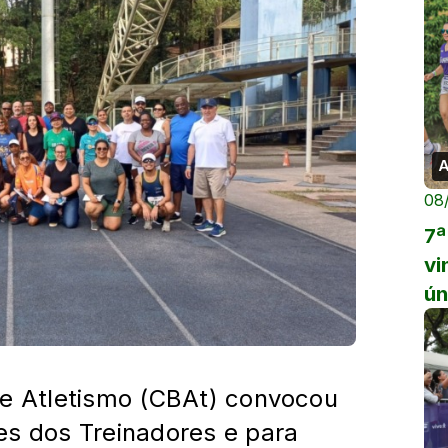
A
08
7ª
vi
ún
de Atletismo (CBAt) convocou
es dos Treinadores e para