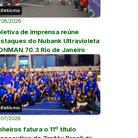
tletismo
/08/2026
letiva de imprensa reúne
staques do Nubank Ultravioleta
ONMAN 70.3 Rio de Janeiro
tletismo
/07/2026
nheiros fatura o 11º título