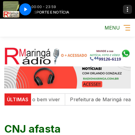
00:00 - 23:59
MÚSICA, ESPORTE E NOTÍCIA
MÚSICA, ESPORTE
MENU
tura e o bem viver
ÚLTIMAS
Prefeitura de Maringá realiza trê
CNJ afasta