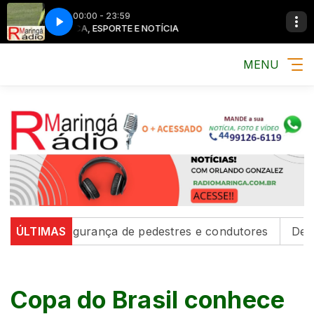
00:00 - 23:59
MÚSICA, ESPORTE E NOTÍCIA
MÚSICA, ESPO
MENU
ecem segurança de pedestres e condutores
ÚLTIMAS
Defesa Civi
Copa do Brasil conhece