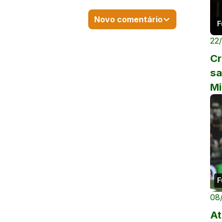
Novo comentário
F
22
Cr
sa
Mi
F
08
At