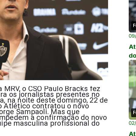
F
09
At
do
a MRV, o CSO Paulo Bracks fez
a os jornalistas presentes no
a, na noite deste domingo, 22 de
o Atlético contratou o novo
Jorge Sampaoli. Mas que
F
 impedem a confirmação do novo
ipe masculina profissional do
02
At