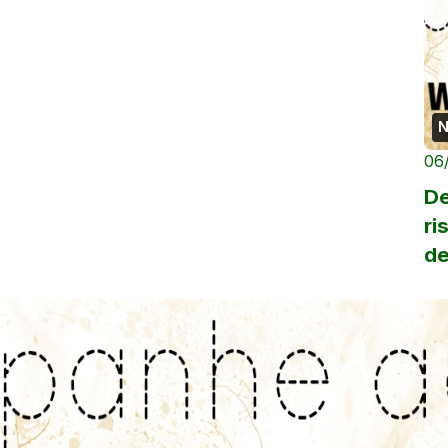
N
06
De
ri
de