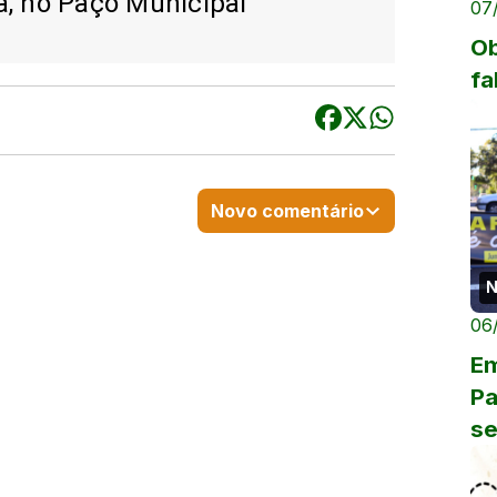
ra, no Paço Municipal
07
Ob
fa
Novo comentário
N
06
Em
Pa
se
co