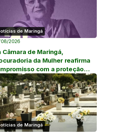
otícias de Maringá
/08/2026
 Câmara de Maringá,
ocuradoria da Mulher reafirma
mpromisso com a proteção
minina nos 20 anos da Lei Maria
...
otícias de Maringá