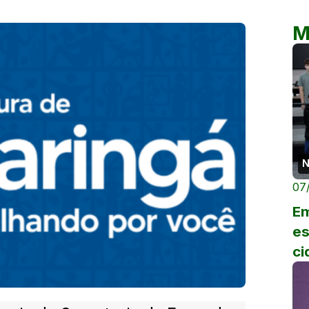
M
N
07
Em
es
ci
Pr