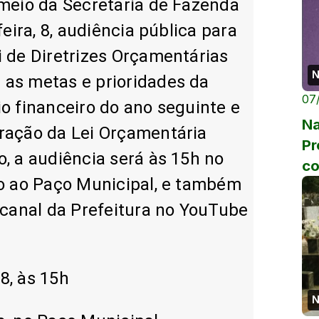
 meio da Secretaria de Fazenda
feira, 8, audiência pública para
i de Diretrizes Orçamentárias
N
 as metas e prioridades da
07
o financeiro do ano seguinte e
Na
ração da Lei Orçamentária
Pr
, a audiência será às 15h no
co
xo ao Paço Municipal, e também
fe
da
 canal da Prefeitura no YouTube
 8, às 15h
N