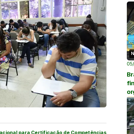
N
05
Br
fi
or
Nacional para Certificação de Competências