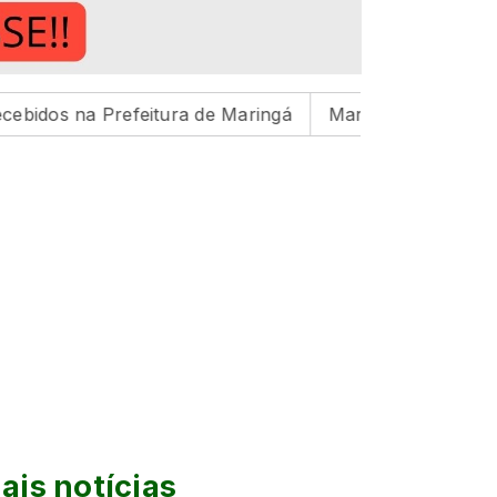
Prefeitura de Maringá
Maringá inicia preparação para 
ais notícias