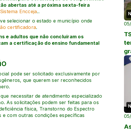
ão abertas até a próxima sexta-feira
Sistema Encceja
..
N
ve selecionar o estado e município onde
05
ição certificadora
.
TS
s e adultos que não concluíram os
te
cam a certificação do ensino fundamental
gr
ão
cial pode ser solicitado exclusivamente por
ransgêneros, que querem ser reconhecidos
nero.
que necessitar de atendimento especializado
o. As solicitações podem ser feitas para os
N
deficiência física, Transtorno do Espectro
os e com outras condições específicas
05
As