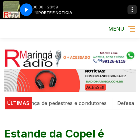
00:00 - 23:59
MÚSICA, ESPORTE E NOTÍCIA
MÚSICA, ESPORTE E NOTÍCIA
MÚSICA, ESPORTE 
MÚSICA, ESPORTE 
MENU
egurança de pedestres e condutores
ÚLTIMAS
Defesa Civil emit
Estande da Copel é