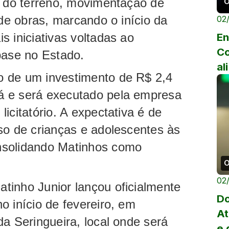
a do terreno, movimentação de
O
 de obras, marcando o início da
02
s iniciativas voltadas ao
En
Co
base no Estado.
al
o de um investimento de R$ 2,4
Si
á e será executado pela empresa
icitatório. A expectativa é de
so de crianças e adolescentes às
nsolidando Matinhos como
O
02
tinho Junior lançou oficialmente
Do
o início de fevereiro, em
At
da Seringueira, local onde será
e 