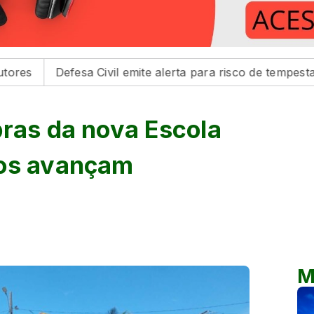
sa Civil emite alerta para risco de tempestades na região
bras da nova Escola
hos avançam
M