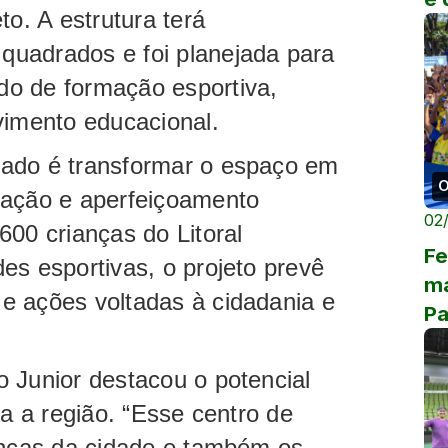
to. A estrutura terá
uadrados e foi planejada para
o de formação esportiva,
vimento educacional.
tado é transformar o espaço em
O
iação e aperfeiçoamento
02
600 crianças do Litoral
Fe
es esportivas, o projeto prevê
ma
e ações voltadas à cidadania e
Pa
se
 Junior destacou o potencial
ra a região. “Esse centro de
anças da cidade e também os