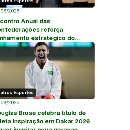
utros Esportes
/08/2026
contro Anual das
nfederações reforça
inhamento estratégico do
stema Olímpico Brasileiro
utros Esportes
/08/2026
uglas Brose celebra título de
leta Inspiração em Dakar 2026
quer inspirar nova geração