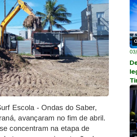
O
03
De
le
Ti
pr
br
Surf Escola - Ondas do Saber,
raná, avançaram no fim de abril.
 se concentram na etapa de