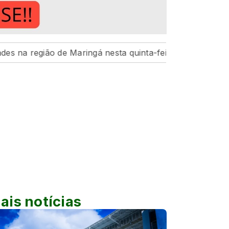
 de Maringá nesta quinta-feira, 6
Hospital da Criança
ais notícias