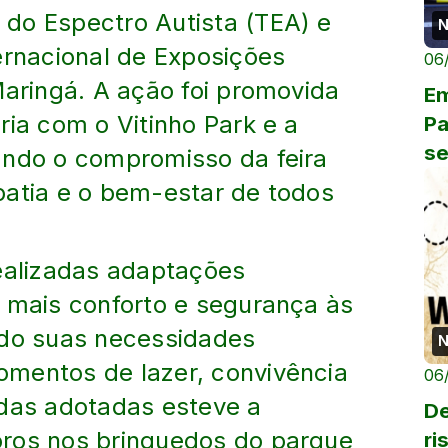
do Espectro Autista (TEA) e
N
ernacional de Exposições
06
Maringá. A ação foi promovida
Em
ria com o Vitinho Park e a
Pa
se
ando o compromisso da feira
co
patia e o bem-estar de todos
realizadas adaptações
r mais conforto e segurança às
ndo suas necessidades
N
mentos de lazer, convivência
06
idas adotadas esteve a
De
oros nos brinquedos do parque
ri