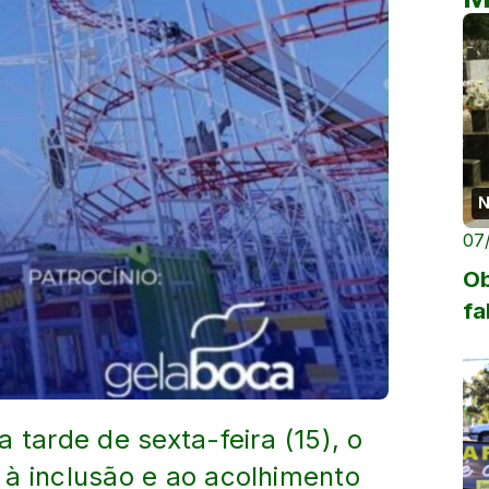
N
07
Ob
fa
 tarde de sexta-feira (15), o
da à inclusão e ao acolhimento