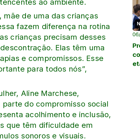
rtencentes ao ambiente.
, mãe de uma das crianças
N
essa fazem diferença na rotina
06
ssas crianças precisam desses
Pr
 descontração. Elas têm uma
co
erapias e compromissos. Esse
et
ortante para todos nós”,
cí
lher, Aline Marchese,
z parte do compromisso social
esenta acolhimento e inclusão,
as que têm dificuldade em
ulos sonoros e visuais.