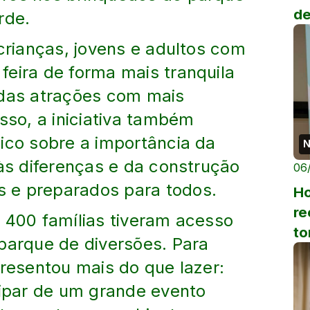
de
rde.
 crianças, jovens e adultos com
feira de forma mais tranquila
 das atrações com mais
isso, a iniciativa também
ico sobre a importância da
N
 às diferenças e da construção
06
 e preparados para todos.
Ho
re
 400 famílias tiveram acesso
to
parque de diversões. Para
au
presentou mais do que lazer:
cipar de um grande evento