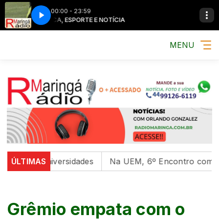
00:00 - 23:59
MÚSICA, ESPORTE E NOTÍCIA
MÚSICA, ESPO
MENU
 em universidades
ÚLTIMAS
Na UEM, 6º Encontro com as Cultur
Grêmio empata com o