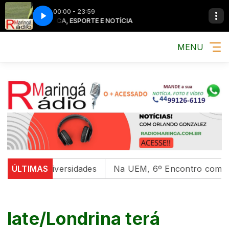
00:00 - 23:59
MÚSICA, ESPORTE E NOTÍCIA
MENU
l em universidades
ÚLTIMAS
Na UEM, 6º Encontro com as Cultu
Iate/Londrina terá