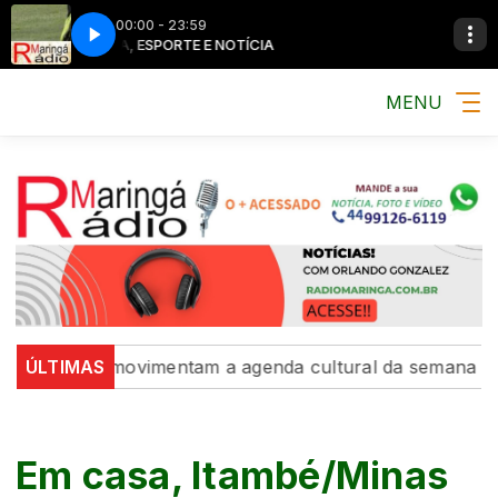
00:00 - 23:59
MÚSICA, ESPORTE E NOTÍCIA
MÚSICA, ESPORT
MENU
sições movimentam a agenda cultural da semana
ÚLTIMAS
Inter
Em casa, Itambé/Minas