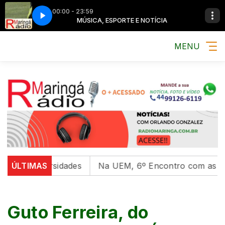
00:00 - 23:59
NOTÍCIA
NOTÍCIA
MÚSICA, ESPORTE E NOTÍCIA
MÚSICA, ESPORTE E NOTÍCIA
MENU
 em universidades
ÚLTIMAS
Na UEM, 6º Encontro com as Cultur
Guto Ferreira, do