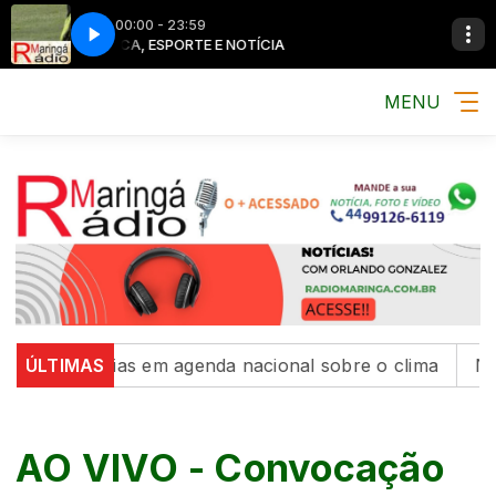
00:00 - 23:59
MÚSICA, ESPORTE E NOTÍCIA
MÚSICA, ESPORTE E NOTÍCIA
MENU
ece parcerias em agenda nacional sobre o clima
ÚLTIMAS
Novos
AO VIVO - Convocação