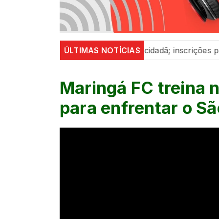
es e reforça participação cidadã; inscrições para o Pro
ÚLTIMAS NOTÍCIAS
Maringá FC treina 
para enfrentar o S