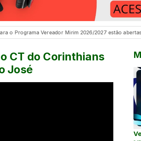
grama Vereador Mirim 2026/2027 estão abertas
Na Câm
M
no CT do Corinthians
ão José
Ve