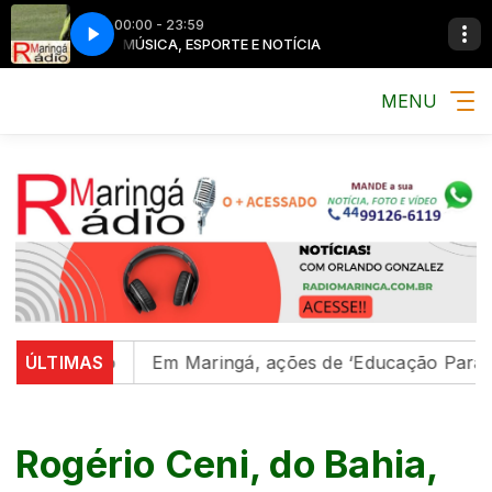
00:00 - 23:59
MÚSICA, ESPORTE E NOTÍCIA
MENU
região
ÚLTIMAS
Em Maringá, ações de ‘Educação Para o Trânsi
Rogério Ceni, do Bahia,