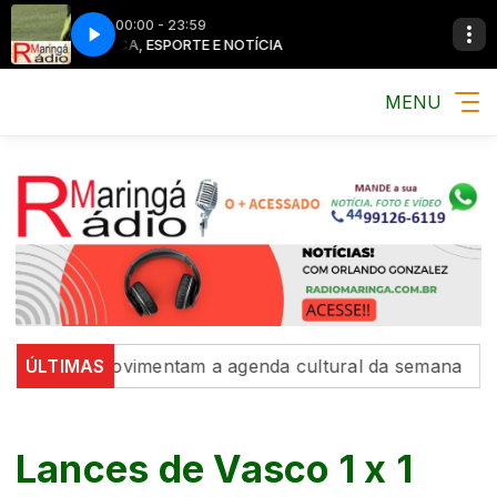
00:00 - 23:59
MÚSICA, ESPORTE E NOTÍCIA
MENU
posições movimentam a agenda cultural da semana
ÚLTIMAS
Int
Lances de Vasco 1 x 1