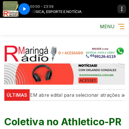
00:00 - 23:59
MÚSICA, ESPORTE E NOTÍCIA
MENU
ÚLTIMAS
UEM abre edital para selecionar atrações ao estand
Coletiva no Athletico-PR