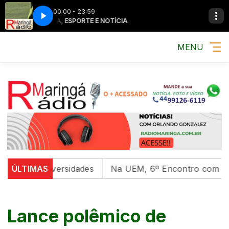
00:00 - 23:59
MÚSICA, ESPORTE E NOTÍCIA
MENU
al em universidades
ÚLTIMAS
Na UEM, 6º Encontro com as Cult
Lance polêmico de