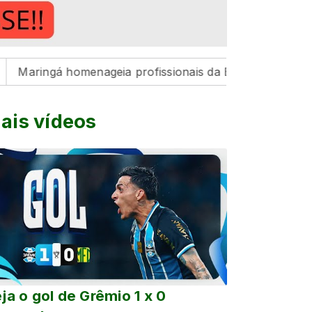
á homenageia profissionais da Educação pelo resultado hi
ais vídeos
ja o gol de Grêmio 1 x 0