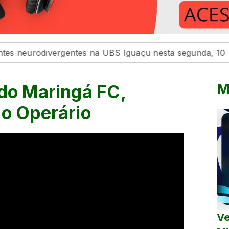
odivergentes na UBS Iguaçu nesta segunda, 10
Maring
M
 do Maringá FC,
 o Operário
Ve