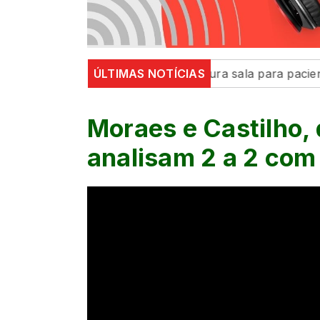
efeitura de Maringá inaugura sala para pacientes neur
ÚLTIMAS NOTÍCIAS
Moraes e Castilho,
analisam 2 a 2 com