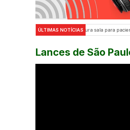
efeitura de Maringá inaugura sala para pacientes neur
ÚLTIMAS NOTÍCIAS
Lances de São Paulo