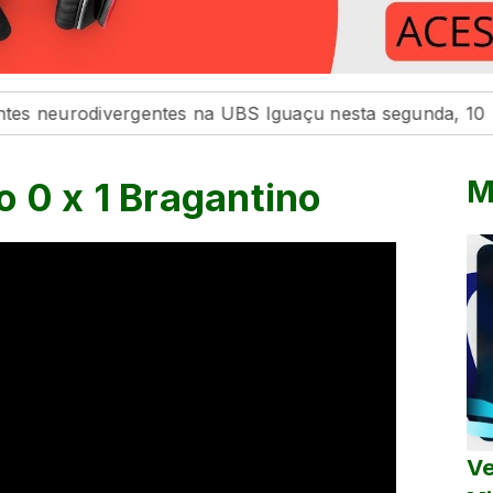
odivergentes na UBS Iguaçu nesta segunda, 10
Maring
M
 0 x 1 Bragantino
Ve