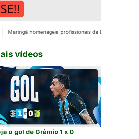
á homenageia profissionais da Educação pelo resultado hi
ais vídeos
ja o gol de Grêmio 1 x 0