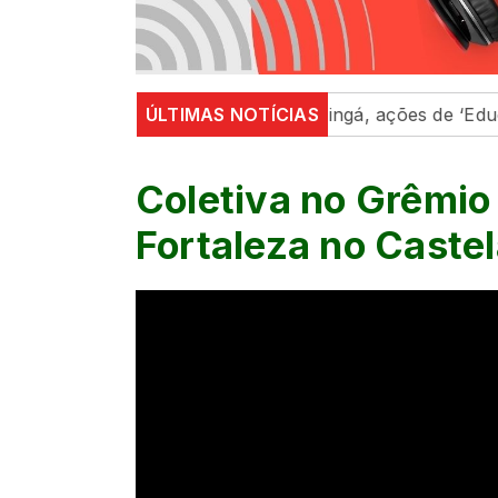
Maringá e região
ÚLTIMAS NOTÍCIAS
Em Maringá, ações de ‘Educação Para
Coletiva no Grêmio
Fortaleza no Caste