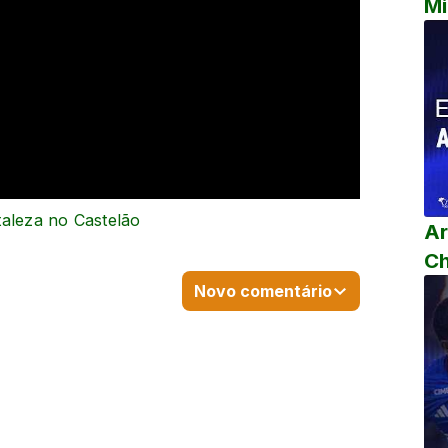
Mi
taleza no Castelão
Ar
C
Novo comentário