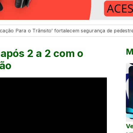
 o Trânsito’ fortalecem segurança de pedestres e condu
M
 após 2 a 2 com o
lão
Ve