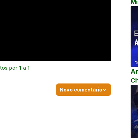
Mi
os por 1 a 1
Ar
C
Novo comentário