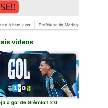
 viver
Prefeitura de Maringá realiza três feiras de a
ais vídeos
ja o gol de Grêmio 1 x 0